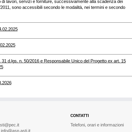
nto di lavori, servizi e forniture, successivamente alla scadenza dei
04/2011, sono accessibili secondo le modalità, nei termini e secondo
4.02.2025
.02.2025
 31 d.lgs. n. 50/2016 e Responsabile Unico del Progetto ex art. 15
25
8.2026
CONTATTI
sti@pec.it
Telefoni, orari e informazioni
–
info@asp.asti.it