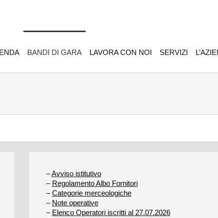
IENDA
BANDI DI GARA
LAVORA CON NOI
SERVIZI
L’AZI
–
Avviso istitutivo
–
Regolamento Albo Fornitori
–
Categorie merceologiche
–
Note operative
–
Elenco Operatori iscritti al 27.07.2026