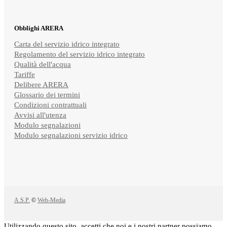
Obblighi ARERA
Carta del servizio idrico integrato
Regolamento del servizio idrico integrato
Qualità dell'acqua
Tariffe
Delibere ARERA
Glossario dei termini
Condizioni contrattuali
Avvisi all'utenza
Modulo segnalazioni
Modulo segnalazioni servizio idrico
A.S.P.
©
Web-Media
Utilizzando questo sito, accetti che noi e i nostri partner possiamo