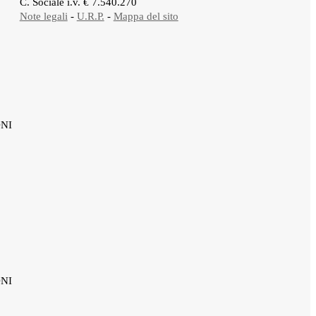
C. Sociale i.v. € 7.540.270
Note legali
-
U.R.P.
-
Mappa del sito
ONI
ONI