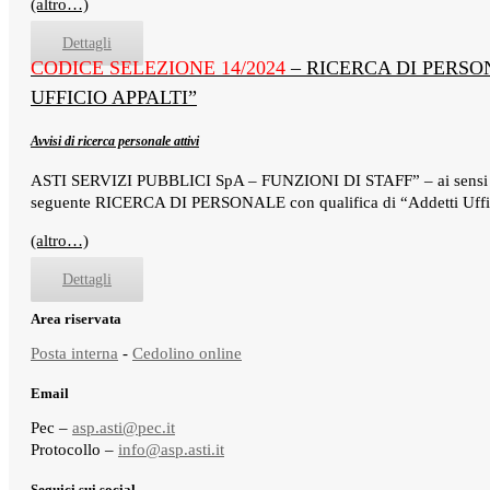
(altro…)
Dettagli
CODICE SELEZIONE 14/2024
– RICERCA DI PERSO
UFFICIO APPALTI”
Avvisi di ricerca personale attivi
ASTI SERVIZI PUBBLICI SpA – FUNZIONI DI STAFF” – ai sens
seguente RICERCA DI PERSONALE con qualifica di “Addetti Uffici
(altro…)
Dettagli
Area riservata
Posta interna
-
Cedolino online
Email
Pec –
asp.asti@pec.it
Protocollo –
info@asp.asti.it
Seguici sui social