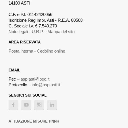
14100 ASTI
.
C.F. e P.I. 01142420056
Iscrizione Reg.Impr. Asti - R.E.A. 80508
C. Sociale i.v. € 7.540.270
Note legali
-
U.R.P.
-
Mappa del sito
AREA RISERVATA
Posta interna
-
Cedolino online
EMAIL
Pec –
asp.asti@pec.it
Protocollo –
info@asp.asti.it
SEGUICI SUI SOCIAL
ATTUAZIONE MISURE PNNR