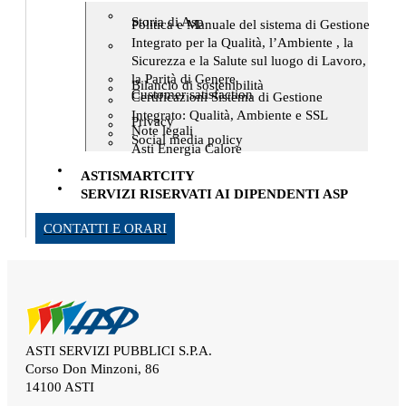
Storia di Asp
Politica e Manuale del sistema di Gestione
Integrato per la Qualità, l’Ambiente , la
Sicurezza e la Salute sul luogo di Lavoro,
la Parità di Genere
Bilancio di sostenibilità
Customer satisfaction
Certificazioni Sistema di Gestione
Integrato: Qualità, Ambiente e SSL
Privacy
Note legali
Social media policy
Asti Energia Calore
ASTISMARTCITY
SERVIZI RISERVATI AI DIPENDENTI ASP
CONTATTI E ORARI
ASTI SERVIZI PUBBLICI S.P.A.
Corso Don Minzoni, 86
14100 ASTI
.