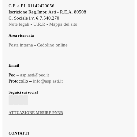
C.F. e P.I. 01142420056
Iscrizione Reg.Impr. Asti - R.E.A. 80508
C. Sociale i.v. € 7.540.270
Note legali
-
U.R.P.
-
Mappa del sito
Area riservata
Posta interna
-
Cedolino online
Email
Pec –
asp.asti@pec.it
Protocollo –
info@asp.asti.it
Seguici sui social
ATTUAZIONE MISURE PNNR
CONTATTI