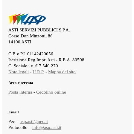
ASTI SERVIZI PUBBLICI S.P.A.
Corso Don Minzoni, 86
14100 ASTI
.
C.F. e P.I. 01142420056
Iscrizione Reg.Impr. Asti - R.E.A. 80508
C. Sociale i.v. € 7.540.270
Note legali
-
U.R.P.
-
Mappa del sito
Area riservata
Posta interna
-
Cedolino online
Email
Pec –
asp.asti@pec.it
Protocollo –
info@asp.asti.it