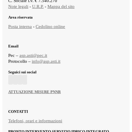
C. Sociale i.v. € 7.540.270
Note legali
-
U.R.P.
-
Mappa del sito
Area riservata
Posta interna
-
Cedolino online
Email
Pec –
asp.asti@pec.it
Protocollo –
info@asp.asti.it
Seguici sui social
ATTUAZIONE MISURE PNNR
CONTATTI
Telefoni, orari e informazioni
PRONTO INTERVENTO SERVIZIO IDRICO INTEGRATO