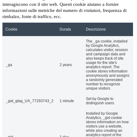
interagiscono con il sito web. Questi cookie aiutano a fornire
informazioni sulle metriche del numero di visitatori, frequenza di
rimbalzo, fonte di traffico, ecc.
Cookie
Durata
Descrizione
The _ga cookie, installed
by Google Analytics,
calculates visitor, session
and campaign data and
also keeps track of site
usage for the site's
_ga
2 years
analytics report. The
cookie stores information
anonymously and assigns
a randomly generated
number to recognize
unique visitors.
Set by Google to
_gat_gtag_UA_77293743_2
1 minute
distinguish users.
Installed by Google
Analytics, _gid cookie
stores information on how
visitors use a website,
while also creating an
analytics report of the