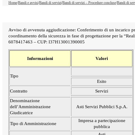
Home
/
Bandi e avvisi
/
Bandi di servizi
/
Bandi di servizi – Procedure concluse
/
Bandi di ser
Avviso di avvenuta aggiudicazione: Conferimento di un incarico prof
coordinamento della sicurezza in fase di progettazione per la “Real
6078417463 – CUP: I37H13001390005
Informazioni
Valori
Tipo
Esito
Contratto
Servizi
Denominazione
dell’Amministrazione
Asti Servizi Pubblici S.p.A.
Giudicatrice
Impresa a partecipazione
Tipo di Amministrazione
pubblica
Ast
i