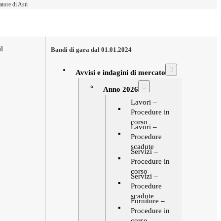
atore di Asti
l
Bandi di gara dal 01.01.2024
Avvisi e indagini di mercato
Anno 2026
Lavori –
Procedure in
corso
Lavori –
Procedure
scadute
Servizi –
Procedure in
corso
Servizi –
Procedure
scadute
Forniture –
Procedure in
corso