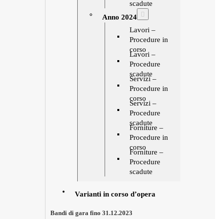
scadute
Anno 2024
Lavori –
Procedure in
corso
Lavori –
Procedure
scadute
Servizi –
Procedure in
corso
Servizi –
Procedure
scadute
Forniture –
Procedure in
corso
Forniture –
Procedure
scadute
Varianti in corso d’opera
Bandi di gara fino 31.12.2023