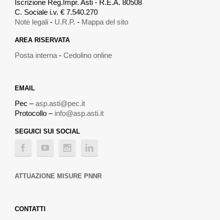
Iscrizione Reg.Impr. Asti - R.E.A. 80508
C. Sociale i.v. € 7.540.270
Note legali
-
U.R.P.
-
Mappa del sito
AREA RISERVATA
Posta interna
-
Cedolino online
EMAIL
Pec –
asp.asti@pec.it
Protocollo –
info@asp.asti.it
SEGUICI SUI SOCIAL
ATTUAZIONE MISURE PNNR
CONTATTI