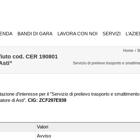
IENDA
BANDI DI GARA
LAVORA CON NOI
SERVIZI
L’AZI
Home
/
B
ifiuto cod. CER 190801
Asti”
Servizio di prelievo trasporto e smaltim
azione d’interesse per il “Servizio di prelievo trasporto e smaltimento
atore di Asti”.
CIG: ZCF297E939
Valori
Avviso