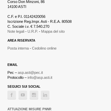
Corso Don Minzoni, 86
14100 ASTI
.
C.F. e P.I. 01142420056
Iscrizione Reg.Impr. Asti - R.E.A. 80508
C. Sociale i.v. € 7.540.270
Note legali
-
U.R.P.
-
Mappa del sito
AREA RISERVATA
Posta interna
-
Cedolino online
EMAIL
Pec –
asp.asti@pec.it
Protocollo –
info@asp.asti.it
SEGUICI SUI SOCIAL
ATTUAZIONE MISURE PNNR