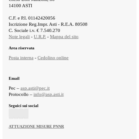
14100 ASTI
.
C.F. e P.I. 01142420056
Iscrizione Reg.Impr. Asti - R.E.A. 80508
C. Sociale i.v. € 7.540.270
Note legali
-
U.R.P.
-
Mappa del sito
Area riservata
Posta interna
-
Cedolino online
Email
Pec –
asp.asti@pec.it
Protocollo –
info@asp.asti.it
Seguici sui social
ATTUAZIONE MISURE PNNR