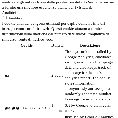
analizzare gli indici chiave delle prestazioni del sito Web che aiutano
a fornire una migliore esperienza utente per i visitatori.
Analitici
Analitici
I cookie analitici vengono utilizzati per capire come i visitatori
interagiscono con il sito web. Questi cookie aiutano a fornire
informazioni sulle metriche del numero di visitatori, frequenza di
rimbalzo, fonte di traffico, ecc.
Cookie
Durata
Descrizione
The _ga cookie, installed by
Google Analytics, calculates
visitor, session and campaign
data and also keeps track of
site usage for the site's
_ga
2 years
analytics report. The cookie
stores information
anonymously and assigns a
randomly generated number
to recognize unique visitors.
1
Set by Google to distinguish
_gat_gtag_UA_77293743_2
minute
users.
Installed by Google Analytics,