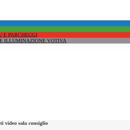
’ E PARCHEGGI
 E ILLUMINAZIONE VOTIVA
 video sala consiglio