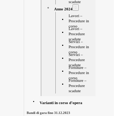
scadute
Anno 2024
Lavori –
Procedure in
corso
Lavori –
Procedure
scadute
Servizi –
Procedure in
corso
Servizi –
Procedure
scadute
Forniture –
Procedure in
corso
Forniture –
Procedure
scadute
Varianti in corso d’opera
Bandi di gara fino 31.12.2023