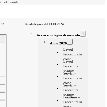
eo sala consiglio
one
Bandi di gara dal 01.01.2024
Avvisi e indagini di mercato
Anno 2026
Lavori –
Procedure in
corso
Lavori –
Procedure
scadute
Servizi –
Procedure in
corso
Servizi –
Procedure
scadute
Forniture –
Procedure in
corso