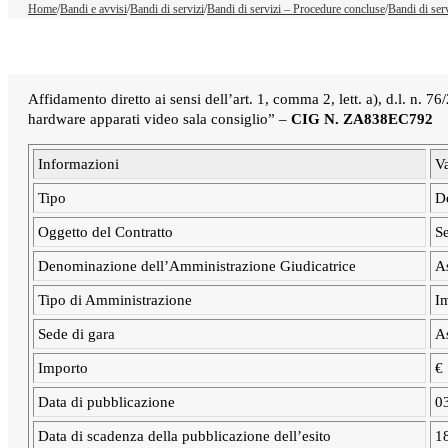
Home
/
Bandi e avvisi
/
Bandi di servizi
/
Bandi di servizi – Procedure concluse
/
Bandi di ser
Affidamento diretto ai sensi dell’art. 1, comma 2, lett. a), d.l. n.
hardware apparati video sala consiglio” –
CIG N. ZA838EC792
Informazioni
Va
Tipo
De
Oggetto del Contratto
Se
Denominazione dell’Amministrazione Giudicatrice
As
Tipo di Amministrazione
Im
Sede di gara
As
Importo
€
Data di pubblicazione
0
Data di scadenza della pubblicazione dell’esito
18