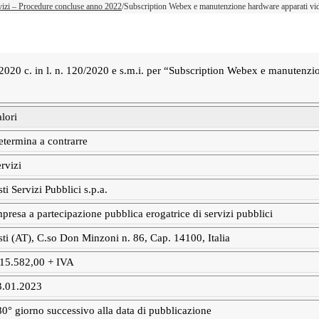
vizi – Procedure concluse anno 2022
/
Subscription Webex e manutenzione hardware apparati vid
 76/2020 c. in l. n. 120/2020 e s.m.i. per “Subscription Webex e manutenzi
lori
termina a contrarre
rvizi
ti Servizi Pubblici s.p.a.
presa a partecipazione pubblica erogatrice di servizi pubblici
ti (AT), C.so Don Minzoni n. 86, Cap. 14100, Italia
 15.582,00 + IVA
3.01.2023
0° giorno successivo alla data di pubblicazione