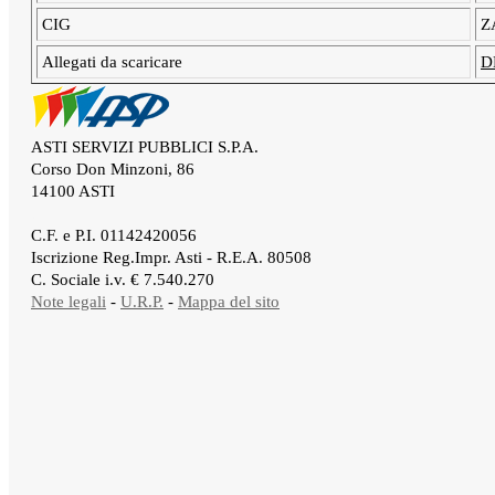
CIG
Z
Allegati da scaricare
D
ASTI SERVIZI PUBBLICI S.P.A.
Corso Don Minzoni, 86
14100 ASTI
.
C.F. e P.I. 01142420056
Iscrizione Reg.Impr. Asti - R.E.A. 80508
C. Sociale i.v. € 7.540.270
Note legali
-
U.R.P.
-
Mappa del sito