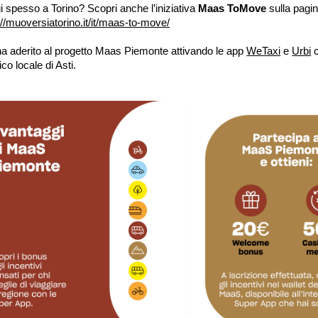
i spesso a Torino? Scopri anche l’iniziativa
Maas ToMove
sulla pagin
://muoversiatorino.it/it/maas-to-move/
a aderito al progetto Maas Piemonte attivando le app
WeTaxi
e
Urbi
c
ico locale di Asti.