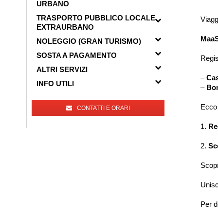
URBANO
TRASPORTO PUBBLICO LOCALE
Viagg
EXTRAURBANO
MaaS
NOLEGGIO (GRAN TURISMO)
SOSTA A PAGAMENTO
Regis
ALTRI SERVIZI
–
Ca
INFO UTILI
–
Bon
Ecco 
CONTATTI E ORARI
1.
Re
2.
Sc
Scopr
Unisc
Per d