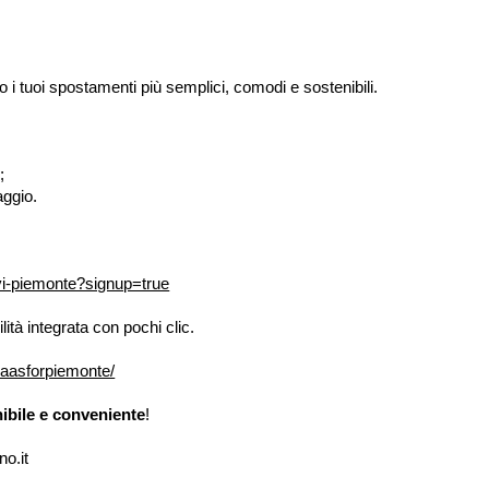
o i tuoi spostamenti più semplici, comodi e sostenibili.
;
aggio.
ivi-piemonte?signup=true
ità integrata con pochi clic.
maasforpiemonte/
ibile e conveniente
!
o.it