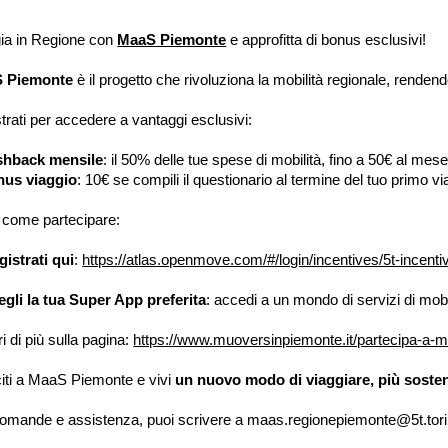
ia in Regione con
MaaS Piemonte
e approfitta di bonus esclusivi!
 Piemonte
è il progetto che rivoluziona la mobilità regionale, rendend
trati per accedere a vantaggi esclusivi:
shback mensile
: il 50% delle tue spese di mobilità, fino a 50€ al mese
us viaggio
: 10€ se compili il questionario al termine del tuo primo vi
come partecipare:
gistrati qui
:
https://atlas.openmove.com/#/login/incentives/5t-incent
egli la tua Super App preferita
: accedi a un mondo di servizi di mobil
i di più sulla pagina:
https://www.muoversinpiemonte.it/partecipa-a-
iti a MaaS Piemonte e vivi
un nuovo modo di viaggiare, più sosten
omande e assistenza, puoi scrivere a maas.regionepiemonte@5t.torin