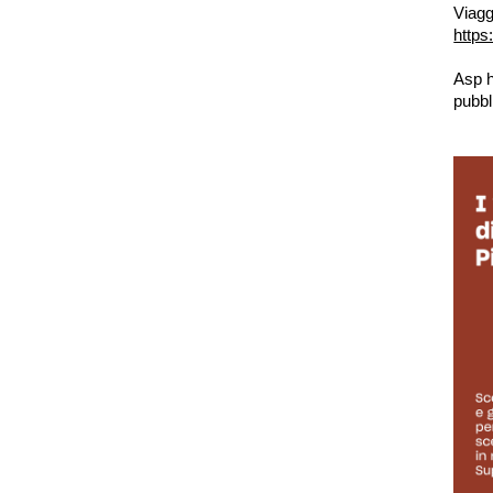
Viagg
https
Asp h
pubbl