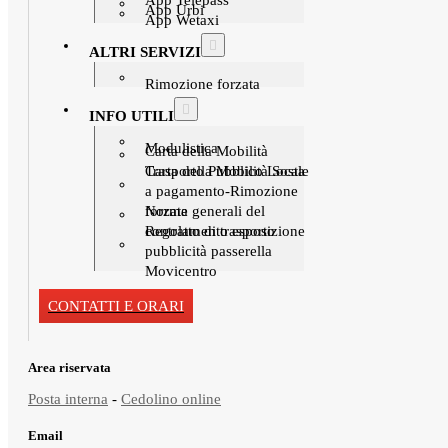
App Urbi
App Wetaxi
ALTRI SERVIZI
Rimozione forzata
INFO UTILI
Modulistica
Carta della Mobilità
Trasporto Pubblico Locale
Carta della Mobilità Sosta
a pagamento-Rimozione
forzata
Norme generali del
contratto di trasporto
Regolamento esposizione
pubblicità passerella
Movicentro
CONTATTI E ORARI
Area riservata
Posta interna
-
Cedolino online
Email