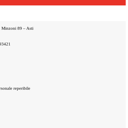
n Minzoni 89 – Asti
593421
rsonale reperibile