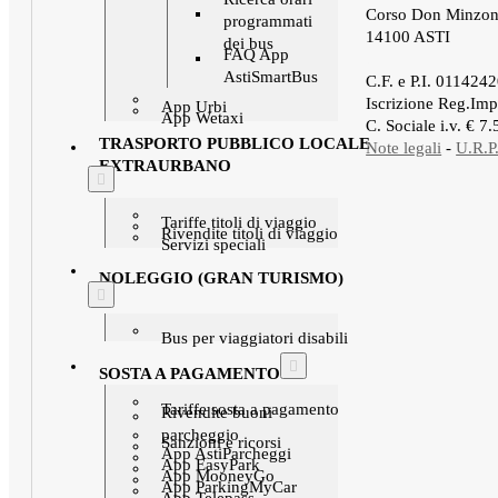
Corso Don Minzon
programmati
14100 ASTI
dei bus
FAQ App
.
AstiSmartBus
C.F. e P.I. 011424
Iscrizione Reg.Imp
App Urbi
App Wetaxi
C. Sociale i.v. € 7
TRASPORTO PUBBLICO LOCALE
Note legali
-
U.R.P
EXTRAURBANO
Tariffe titoli di viaggio
Rivendite titoli di viaggio
Servizi speciali
NOLEGGIO (GRAN TURISMO)
Bus per viaggiatori disabili
SOSTA A PAGAMENTO
Tariffe sosta a pagamento
Rivendite buoni
parcheggio
Sanzioni e ricorsi
App AstiParcheggi
App EasyPark
App MooneyGo
App ParkingMyCar
App Telepass