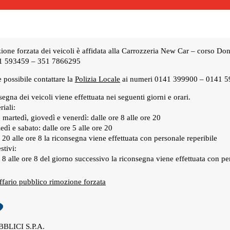
ione forzata dei veicoli è affidata alla Carrozzeria New Car – corso Do
41 593459 – 351 7866295
e possibile contattare la
Polizia Locale
ai numeri 0141 399900 – 0141 
egna dei veicoli viene effettuata nei seguenti giorni e orari.
riali:
, martedì, giovedì e venerdì: dalle ore 8 alle ore 20
edì e sabato: dalle ore 5 alle ore 20
e 20 alle ore 8 la riconsegna viene effettuata con personale reperibile
stivi:
e 8 alle ore 8 del giorno successivo la riconsegna viene effettuata con pe
ffario pubblico rimozione forzata
BLICI S.P.A.