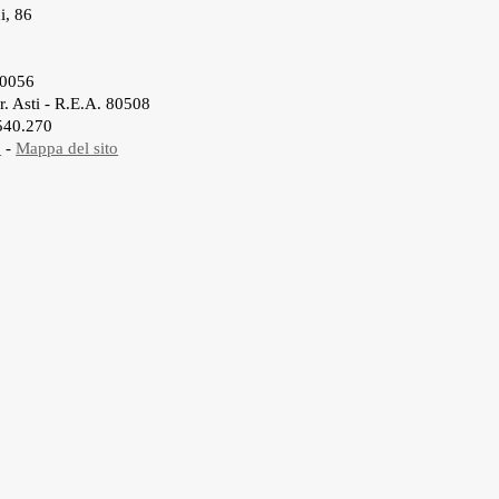
i, 86
20056
r. Asti - R.E.A. 80508
.540.270
.
-
Mappa del sito