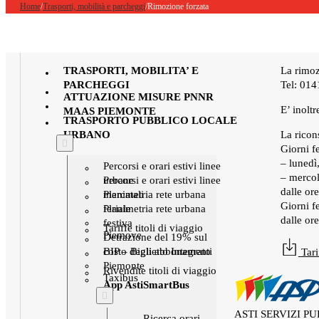
Home
/
Trasporti, mobilità e parcheggi
/
Rimozione forzata
TRASPORTI, MOBILITA’ E
La rimoz
PARCHEGGI
Tel: 01
ATTUAZIONE MISURE PNNR
E’ inoltr
MAAS PIEMONTE
TRASPORTO PUBBLICO LOCALE
URBANO
La ricons
Giorni fe
– lunedì
Percorsi e orari estivi linee
– mercol
urbane
Percorsi e orari estivi linee
dalle or
mercatali
Planimetria rete urbana
Giorni fe
feriale
Planimetria rete urbana
dalle or
festiva
Tariffe titoli di viaggio
Piemove
Detrazione del 19% sul
costo degli abbonamenti
BIP – Biglietto Integrato
Tari
Piemonte
Rivendite titoli di viaggio
Taxibus
App AstiSmartBus
ASTI SERVIZI PUB
Ricerca orari